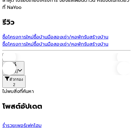
ล่าสุด เปรียบเทียบโครงการ จองและผ่อนดาวน์ ครบจบในที่เดียว
ที่ NaYoo
รีวิว
ซื้อโครงการใหม่
ซื้อบ้านมือสอง
เช่า/หอพัก
รับสร้างบ้าน
ซื้อโครงการใหม่
ซื้อบ้านมือสอง
เช่า/หอพัก
รับสร้างบ้าน
บ้าน
ที่ตั้ง
(1)
ตัวกรอง
2
ไม่พบสิ่งที่ค้นหา
โพสต์อัปเดต
ร่ำรวยเพอร์เฟคโฮม
ด