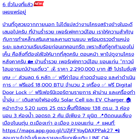
6 ชั่วโมงที่แล้ว
6
เผยแพร่อยู่
เ
บ้านที่ดูสวยจากภายนอก ไม่ได้แปลว่างานโครงสร้างข้างในจะดี

เสมอไปครับ ที่บ้านร่ำรวย เพอร์เฟคทาวน์โฮม เราให้ความสำคัญ
ย
กับการทำเหล็กเสริมเสาและคานตามแบบ พร้อมตรวจตำแหน่ง
บ
ระยะ และความเรียบร้อยก่อนเทคอนกรีต เพราะสิ่งที่ลูกค้ามองไม่

เห็น คือสิ่งที่ต้องใส่ใจให้มากที่สุดครับ ตอนหน้า พาไปดูงานโครง

หลังคาครับ 🏡 บ้านร่ำรวย เพอร์เฟคทาวน์โฮม ขอนแก่น “ทาวน์
ห
โฮมอารมณ์บ้านเดี่ยว” 💰 ราคา 2,290,000 บาท 🎁 โปรโมชั่นพิ
ม
ร
เศษ ✅ ส่วนลด 6 หลัก ✅ ฟรีค่าโอน ค่าจดจำนอง และค่าดำเนิน
การ ✅ ฟรีแอร์ 18,000 BTU จำนวน 2 เครื่อง ✅ ฟรี Digital
h
Door Lock ✅ ฟรีเฟอร์นิเจอร์ตามรายการ ผ้าม่าน และเครื่องทำ
น้ำอุ่น ✅ เดินสายไฟรองรับ Solar Cell และ EV Charger 🏠
หน้ากว้าง 5.20 เมตร 25 ตรว.พื้นที่ใช้สอย 138 ตร.ม. 3 ห้อง
นอน 3 ห้องน้ำ จอดรถ 2 คัน มีเพียง 7 ยูนิต 📍ติดถนนเลี่ยง
เมืองโนนตุ่น ต.เมืองเก่า อ.เมือง จ.ขอนแก่น 📌 แผนที่:
https://maps.app.goo.gl/UZjFFYoyDAXPPak27 📲
สอบถามโปรโมชั่นและรายละเอียดเพิ่มเติม LINE OA: