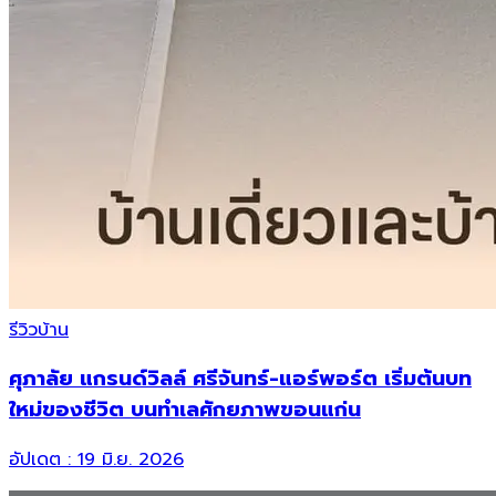
รีวิวบ้าน
ศุภาลัย แกรนด์วิลล์ ศรีจันทร์-แอร์พอร์ต เริ่มต้นบท
ใหม่ของชีวิต บนทำเลศักยภาพขอนแก่น
อัปเดต :
19 มิ.ย. 2026