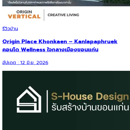
รีวิวบ้าน
Origin Place Khonkaen – Kanlapaphruek
คอนโด Wellness ใจกลางเมืองขอนแก่น
อัปเดต :
12 มิ.ย. 2026