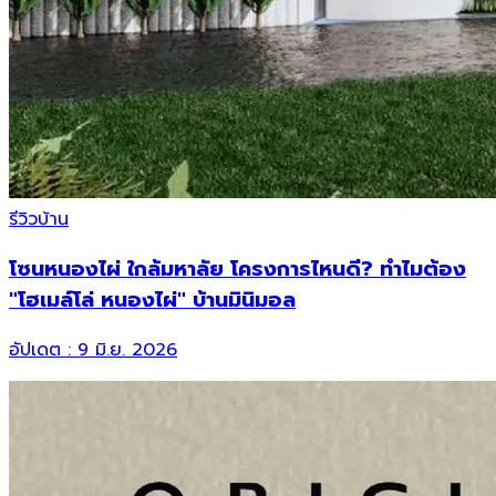
รีวิวบ้าน
โซนหนองไผ่ ใกล้มหาลัย โครงการไหนดี? ทำไมต้อง
"โฮเมล์โล่ หนองไผ่" บ้านมินิมอล
อัปเดต :
9 มิ.ย. 2026