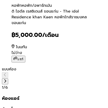
หอพัก
หอพัก/อพาร์ทเม้น
ดิ ไอดัล เรสซิเดนส์ ขอนแก
ดิ ไอดัล เรสซิเดนส์ ขอนแก่น - The idol
Residence khan Kaen หอพักใกล้ราชมงคล
ขอนแก่น
฿5,000.00
/เดือน
โนนทัน
ไม่ว่าง
แชร์
แบบห้อง
1
/
6
ห้องแอร์