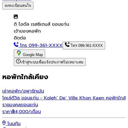
ลงทะเบียนสนใจ
ดิ ไอดัล เรสซิเดนส์ ขอนแก่น
เจ้าของหอพัก
ติดต่อ
โทร
099-361-XXXX
โทร
099-361-XXXX
Google Map
เข้าสู่ระบบเพื่อแจ้งประกาศไม่เหมาะสม
หอพักใกล้เคียง
เช่า
หอพัก/อพาร์ทเม้น
โคเล่ดีวิล ขอนแก่น - Koleh’ De’ Ville Khon Kaen หอพักใกล้
ราชมงคลขอนแก่น
ราคา
฿
4,000
/เดือน
โนนทัน