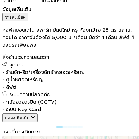
ค่าน้ำ
:
โทรสอบถาม
ข้อมูลเพิ่มเติม
รายละเอียด
หอพักขอนแก่น อพาร์ทเม้นต์ใหม่ หรู ห้องกว้าง 28 ตร สถานะ
คอนโด ราคาจับต้องได้ 5,000 บ /เดือน มัดจำ 1 เดือน ลิฟต์ ที่
จอดรถเพียงพอ
สิ่งอำนวยความสะดวก
จุดเด่น
•
ร้านซัก-รีด/เครื่องซักผ้าหยอดเหรียญ
•
ตู้น้ำหยอดเหรียญ
•
ลิฟต์
ระบบความปลอดภัย
•
กล้องวงจรปิด (CCTV)
•
ระบบ Key Card
แสดงเพิ่มเติม
แผนที่การเดินทาง