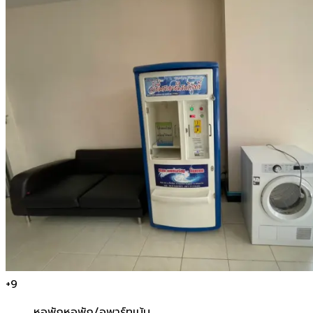
+
9
หอพัก
หอพัก/อพาร์ทเม้น