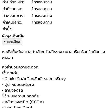
จ่ายล่วงหน้า
:
โทรสอบถาม
ค่าที่จอดรถ
:
โทรสอบถาม
ค่าส่วนกลาง
:
โทรสอบถาม
ค่าเคเบิลทีวี
:
โทรสอบถาม
ค่าน้ำ
:
ข้อมูลเพิ่มเติม
รายละเอียด
หอพักฝั่งกังสดาล ใกล้มข. ใกล้โรงพยาบาลศรีนครินทร์ เดินทาง
สะดวก
สิ่งอำนวยความสะดวก
จุดเด่น
•
ร้านซัก-รีด/เครื่องซักผ้าหยอดเหรียญ
•
ตู้น้ำหยอดเหรียญ
•
ลานจอดรถ
ระบบความปลอดภัย
•
กล้องวงจรปิด (CCTV)
•
ระบบ Key Card