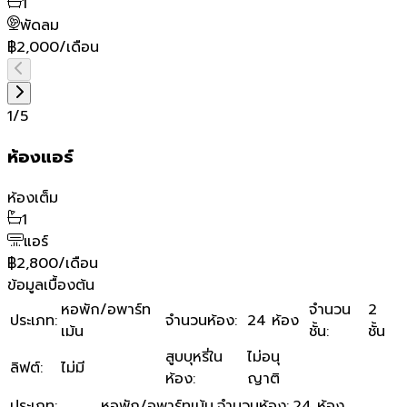
1
พัดลม
฿2,000/เดือน
1
/
5
ห้องแอร์
ห้องเต็ม
1
แอร์
฿2,800/เดือน
ข้อมูลเบื้องต้น
หอพัก/อพาร์ท
จำนวน
2
ประเภท
:
จำนวนห้อง
:
24 ห้อง
เม้น
ชั้น
:
ชั้น
สูบบุหรี่ใน
ไม่อนุ
ลิฟต์
:
ไม่มี
ห้อง
:
ญาติ
ประเภท
:
หอพัก/อพาร์ทเม้น
จำนวนห้อง
:
24 ห้อง