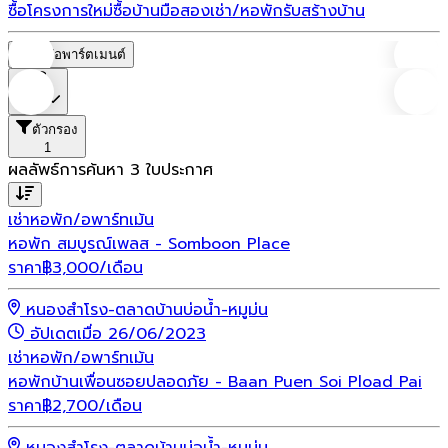
ซื้อโครงการใหม่
ซื้อบ้านมือสอง
เช่า/หอพัก
รับสร้างบ้าน
หอพัก/อพาร์ตเมนต์
ราคา
ตัวกรอง
1
ผลลัพธ์การค้นหา
3
ใบประกาศ
เช่า
หอพัก/อพาร์ทเม้น
หอพัก สมบูรณ์เพลส - Somboon Place
ราคา
฿
3,000
/เดือน
หนองสำโรง-ตลาดบ้านบ่อน้ำ-หมูม่น
อัปเดตเมื่อ 26/06/2023
เช่า
หอพัก/อพาร์ทเม้น
หอพักบ้านเพื่อนซอยปลอดภัย - Baan Puen Soi Pload Pai
ราคา
฿
2,700
/เดือน
หนองสำโรง-ตลาดบ้านบ่อน้ำ-หมูม่น