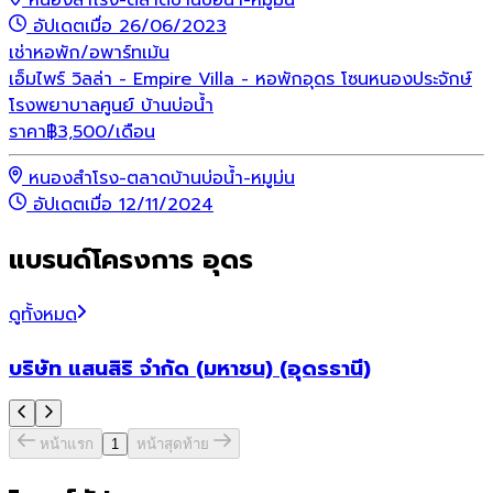
อัปเดตเมื่อ 26/06/2023
เช่า
หอพัก/อพาร์ทเม้น
เอ็มไพร์ วิลล่า - Empire Villa - หอพักอุดร โซนหนองประจักษ์
โรงพยาบาลศูนย์ บ้านบ่อน้ำ
ราคา
฿
3,500
/เดือน
หนองสำโรง-ตลาดบ้านบ่อน้ำ-หมูม่น
อัปเดตเมื่อ 12/11/2024
แบรนด์โครงการ อุดร
ดูทั้งหมด
บริษัท แสนสิริ จำกัด (มหาชน) (อุดรธานี)
หน้าแรก
1
หน้าสุดท้าย