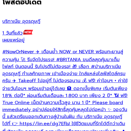
โพสต์อัปเดต
บริทาเนีย อุดรดุษฎี
บ
1 วันที่แล้ว
1
เผยแพร่อยู่
เ
#NowOrNever
✈️ เตือนย้ำ NOW or NEVER พร้อมทะยานสู่

ล
ความคุ้ม 🚀 รีบจัดโปรแรง!
#BRITANIA
ขนดีลสุดคุ้มมาเต็ม
ด
ไฟลท์ บินตอนนี้ รับโปรดีไม่ต้องรอ! 🎁 เลือก
#บ้านบริทาเนีย
อุดรดุษฎี
ทำเลศักยภาพ เข้าเมืองง่าย ใกล้แหล่งไลฟ์สไตล์ครบ
ครัน ✈️ Takeoff ไปอยู่ที่ ไม่ต้องรอนาน 💰 ฟรี! ค่าโอนฯ + ค่าใช้
h
h
จ่ายวันโอนฯ พร้อมเข้าอยู่ได้เลย 🏦 ดอกเบี้ยพิเศษ เริ่มต้นเพียง
1.8% ต่อปี* ผ่อนเริ่มต้นเดือนละ 1,800 บาท เพียง 2 ปี* 📶 ฟรี!
เ
True Online เน็ตบ้านความเร็วสูง นาน 1 ปี* Please board
immediately อย่าปล่อยให้สิทธิ์สุดคุ้มหลุดไปต่อหน้า ✨ จองวัน
นี้ แล้วเตรียมออกเดินทางสู่บ้านในฝัน กับ บริทาเนีย อุดรดุษฎี
ได้ที่ 👉 https://lin.ee/dg7EfbJ ใช้ชีวิตแบบที่รักได้ดีกว่าเดิม