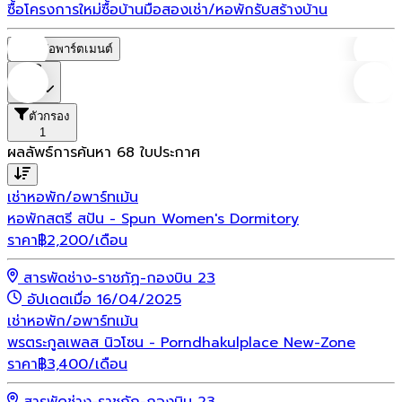
ซื้อโครงการใหม่
ซื้อบ้านมือสอง
เช่า/หอพัก
รับสร้างบ้าน
หอพัก/อพาร์ตเมนต์
ราคา
ตัวกรอง
1
ผลลัพธ์การค้นหา
68
ใบประกาศ
เช่า
หอพัก/อพาร์ทเม้น
หอพักสตรี สปัน - Spun Women's Dormitory
ราคา
฿
2,200
/เดือน
สารพัดช่าง-ราชภัฏ-กองบิน 23
อัปเดตเมื่อ 16/04/2025
เช่า
หอพัก/อพาร์ทเม้น
พรตระกูลเพลส นิวโซน - Porndhakulplace New-Zone
ราคา
฿
3,400
/เดือน
สารพัดช่าง-ราชภัฏ-กองบิน 23