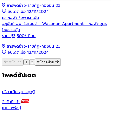
สารพัดช่าง-ราชภัฏ-กองบิน 23
อัปเดตเมื่อ 12/11/2024
เช่า
หอพัก/อพาร์ทเม้น
วสุนันท์ อพาร์ตเมนต์ - Wasunan Apartment - หอพักอุดร
โซนราชภัฏ
ราคา
฿
3,500
/เดือน
สารพัดช่าง-ราชภัฏ-กองบิน 23
อัปเดตเมื่อ 12/11/2024
หน้าแรก
1
2
หน้าสุดท้าย
โพสต์อัปเดต
บริทาเนีย อุดรดุษฎี
บ
2 วันที่แล้ว
1
เผยแพร่อยู่
เ