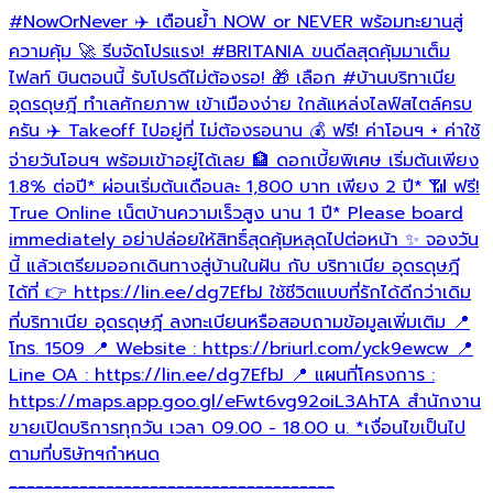
#NowOrNever
✈️ เตือนย้ำ NOW or NEVER พร้อมทะยานสู่

ล
ความคุ้ม 🚀 รีบจัดโปรแรง!
#BRITANIA
ขนดีลสุดคุ้มมาเต็ม
ด
ไฟลท์ บินตอนนี้ รับโปรดีไม่ต้องรอ! 🎁 เลือก
#บ้านบริทาเนีย
อุดรดุษฎี
ทำเลศักยภาพ เข้าเมืองง่าย ใกล้แหล่งไลฟ์สไตล์ครบ
ครัน ✈️ Takeoff ไปอยู่ที่ ไม่ต้องรอนาน 💰 ฟรี! ค่าโอนฯ + ค่าใช้
h
h
จ่ายวันโอนฯ พร้อมเข้าอยู่ได้เลย 🏦 ดอกเบี้ยพิเศษ เริ่มต้นเพียง
1.8% ต่อปี* ผ่อนเริ่มต้นเดือนละ 1,800 บาท เพียง 2 ปี* 📶 ฟรี!
เ
True Online เน็ตบ้านความเร็วสูง นาน 1 ปี* Please board
immediately อย่าปล่อยให้สิทธิ์สุดคุ้มหลุดไปต่อหน้า ✨ จองวัน
นี้ แล้วเตรียมออกเดินทางสู่บ้านในฝัน กับ บริทาเนีย อุดรดุษฎี
ได้ที่ 👉 https://lin.ee/dg7EfbJ ใช้ชีวิตแบบที่รักได้ดีกว่าเดิม
ที่บริทาเนีย อุดรดุษฎี ลงทะเบียนหรือสอบถามข้อมูลเพิ่มเติม 📍
โทร. 1509 📍 Website : https://briurl.com/yck9ewcw 📍
Line OA : https://lin.ee/dg7EfbJ 📍 แผนที่โครงการ :
https://maps.app.goo.gl/eFwt6vg92oiL3AhTA สำนักงาน
ขายเปิดบริการทุกวัน เวลา 09.00 - 18.00 น. *เงื่อนไขเป็นไป
ตามที่บริษัทฯกำหนด
_____________________________________