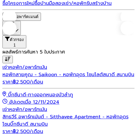
ซื้อโครงการใหม่
ซื้อบ้านมือสอง
เช่า/หอพัก
รับสร้างบ้าน
หอพัก/อพาร์ตเมนต์
ราคา
ตัวกรอง
1
ผลลัพธ์การค้นหา
5
ใบประกาศ
เช่า
หอพัก/อพาร์ทเม้น
หอพักสายคูณ - Saikoon - หอพักอุดร โซนโลตัสนาดี สนามบิน
ราคา
฿
2,500
/เดือน
บิ๊กซีนาดี-ทางออกหนองบัวลำภู
อัปเดตเมื่อ 12/11/2024
เช่า
หอพัก/อพาร์ทเม้น
สิทธวีร์ อพาร์ทเม้นต์ - Sitthavee Apartment - หอพักอุดร
โซนบิ๊กซีนาดี สนามบิน
ราคา
฿
2,500
/เดือน