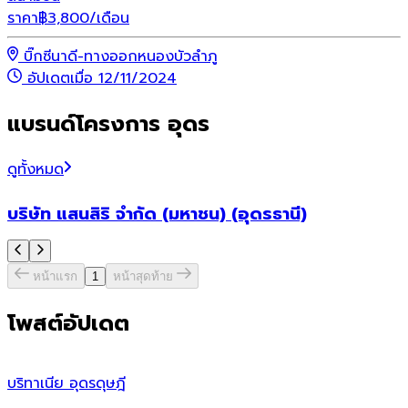
ราคา
฿
3,800
/เดือน
บิ๊กซีนาดี-ทางออกหนองบัวลำภู
อัปเดตเมื่อ 12/11/2024
แบรนด์โครงการ อุดร
ดูทั้งหมด
บริษัท แสนสิริ จำกัด (มหาชน) (อุดรธานี)
หน้าแรก
1
หน้าสุดท้าย
โพสต์อัปเดต
บริทาเนีย อุดรดุษฎี
บ