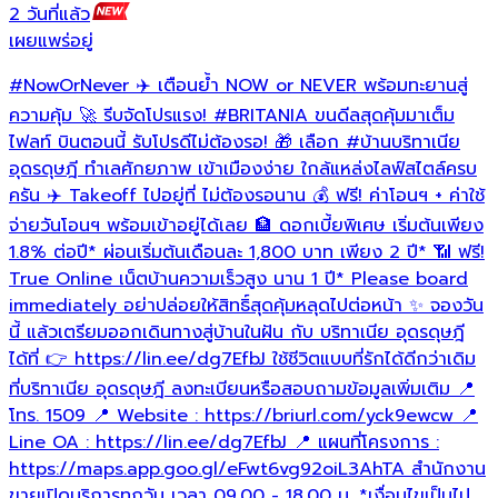
2 วันที่แล้ว
1
เผยแพร่อยู่
เ
#NowOrNever
✈️ เตือนย้ำ NOW or NEVER พร้อมทะยานสู่

ล
ความคุ้ม 🚀 รีบจัดโปรแรง!
#BRITANIA
ขนดีลสุดคุ้มมาเต็ม
ด
ไฟลท์ บินตอนนี้ รับโปรดีไม่ต้องรอ! 🎁 เลือก
#บ้านบริทาเนีย
อุดรดุษฎี
ทำเลศักยภาพ เข้าเมืองง่าย ใกล้แหล่งไลฟ์สไตล์ครบ
ครัน ✈️ Takeoff ไปอยู่ที่ ไม่ต้องรอนาน 💰 ฟรี! ค่าโอนฯ + ค่าใช้
h
h
จ่ายวันโอนฯ พร้อมเข้าอยู่ได้เลย 🏦 ดอกเบี้ยพิเศษ เริ่มต้นเพียง
1.8% ต่อปี* ผ่อนเริ่มต้นเดือนละ 1,800 บาท เพียง 2 ปี* 📶 ฟรี!
เ
True Online เน็ตบ้านความเร็วสูง นาน 1 ปี* Please board
immediately อย่าปล่อยให้สิทธิ์สุดคุ้มหลุดไปต่อหน้า ✨ จองวัน
นี้ แล้วเตรียมออกเดินทางสู่บ้านในฝัน กับ บริทาเนีย อุดรดุษฎี
ได้ที่ 👉 https://lin.ee/dg7EfbJ ใช้ชีวิตแบบที่รักได้ดีกว่าเดิม
ที่บริทาเนีย อุดรดุษฎี ลงทะเบียนหรือสอบถามข้อมูลเพิ่มเติม 📍
โทร. 1509 📍 Website : https://briurl.com/yck9ewcw 📍
Line OA : https://lin.ee/dg7EfbJ 📍 แผนที่โครงการ :
https://maps.app.goo.gl/eFwt6vg92oiL3AhTA สำนักงาน
ขายเปิดบริการทุกวัน เวลา 09.00 - 18.00 น. *เงื่อนไขเป็นไป