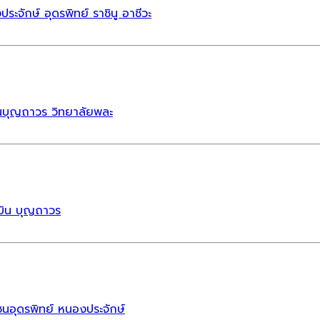
จักษ์ อุดรพิทย์ ราชินู อาชีวะ
ซนบุญถาวร วิทยาลัยพละ
บิน บุญถาวร
อุดรพิทย์ หนองประจักษ์