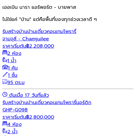
เออเบิน นารา แอร์พอร์ต - บายพาส
ไม่ใช่แค่ "บ้าน" แต่คือพื้นที่ของทุกช่วงเวลาดี ๆ
รับสร้างบ้าน
บ้านเดี่ยว
คอนเทมโพรารี่
จามจุลี - Chamjuilee
ราคาเริ่มต้น
฿
2,208,000
2 ห้อง
1 น้ำ
1 คัน
1 ชั้น
95 ตร.ม
ดันเมื่อ 17 วันที่แล้ว
รับสร้างบ้าน
บ้านเดี่ยว
คอนเทมโพรารี่
นอร์ดิก
GHP-G098
ราคาเริ่มต้น
฿
2,800,000
4 ห้อง
2 น้ำ