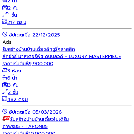
2 น้ำ
2 คัน
1 ชั้น
217 ตร.ม
อัปเดตเมื่อ 22/12/2025
Ads
รับสร้างบ้าน
บ้านเดี่ยว
ลักชูรี่
คลาสสิก
ลักชัวรี่ มาสเตอร์พีซ ดับบลิวดี - LUXURY MASTERPIECE
ราคาเริ่มต้น
฿
9,900,000
3 ห้อง
6 น้ำ
3 คัน
2 ชั้น
482 ตร.ม
อัปเดตเมื่อ 05/03/2026
รับสร้างบ้าน
บ้านเดี่ยว
โมเดิร์น
ถาพร85 - TAPON85
ราคาเริ่มต้น
฿
10,000,000