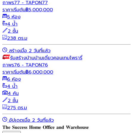
ถาพร77 - TAPON77
ราคาเริ่มต้น
฿
5,000,000
5 ห้อง
4 น้ำ
2 ชั้น
238 ตร.ม
สร้างเมื่อ 2 วันที่แล้ว
รับสร้างบ้าน
บ้านเดี่ยว
คอนเทมโพรารี่
ถาพร76 - TAPON76
ราคาเริ่มต้น
฿
6,000,000
6 ห้อง
4 น้ำ
4 คัน
2 ชั้น
275 ตร.ม
อัปเดตเมื่อ 2 วันที่แล้ว
𝐓𝐡𝐞 𝐒𝐮𝐜𝐜𝐞𝐬𝐬 𝐇𝐨𝐦𝐞 𝐎𝐟𝐟𝐢𝐜𝐞 𝐚𝐧𝐝 𝐖𝐚𝐫𝐞𝐡𝐨𝐮𝐬𝐞