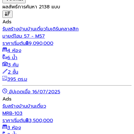
ผลลัพธ์การค้นหา
2138
แบบ
Ads
รับสร้างบ้าน
บ้านเดี่ยว
โมเดิร์น
คลาสสิก
มายด์โฮม 57 - M57
ราคาเริ่มต้น
฿
9,090,000
4 ห้อง
6 น้ำ
3 คัน
2 ชั้น
395 ตร.ม
อัปเดตเมื่อ 16/07/2025
Ads
รับสร้างบ้าน
บ้านเดี่ยว
MRB-103
ราคาเริ่มต้น
฿
3,500,000
3 ห้อง