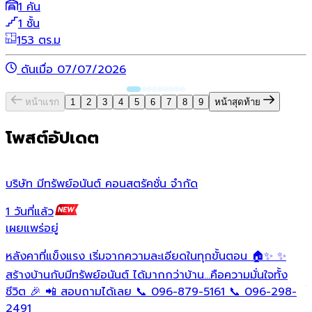
1 คัน
1 ชั้น
153 ตร.ม
ดันเมื่อ 07/07/2026
หน้าแรก
1
2
3
4
5
6
7
8
9
หน้าสุดท้าย
โพสต์อัปเดต
บริษัท มีทรัพย์อนันต์ คอนสตรัคชั่น จํากัด
ว
1 วันที่แล้ว
1
เผยแพร่อยู่
เ
หลังคาที่แข็งแรง เริ่มจากความละเอียดในทุกขั้นตอน 🏠✨ ✨
O
ต
สร้างบ้านกับมีทรัพย์อนันต์ ได้มากกว่าบ้าน…คือความมั่นใจทั้ง
ใ
ชีวิต 🎉 📲 สอบถามได้เลย 📞 096-879-5161 📞 096-298-
ฟ
2491