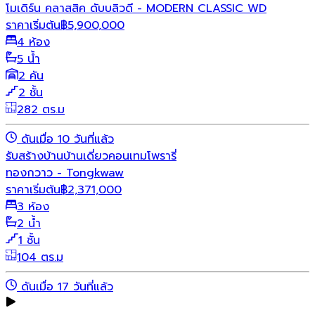
โมเดิร์น คลาสสิค ดับบลิวดี - MODERN CLASSIC WD
ราคาเริ่มต้น
฿
5,900,000
4 ห้อง
5 น้ำ
2 คัน
2 ชั้น
282 ตร.ม
ดันเมื่อ 10 วันที่แล้ว
รับสร้างบ้าน
บ้านเดี่ยว
คอนเทมโพรารี่
ทองกวาว - Tongkwaw
ราคาเริ่มต้น
฿
2,371,000
3 ห้อง
2 น้ำ
1 ชั้น
104 ตร.ม
ดันเมื่อ 17 วันที่แล้ว