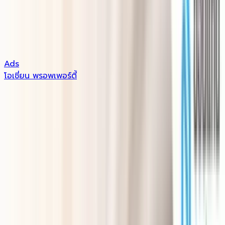
สบายๆ ขอสินเชื่อได้ง่ายๆ นอนอยู่กับบ้านยังทำได้ ไม่ต้องออก
ไปเผชิญโควิด ธอสให้บริการแบบออนไลน์ วงเงินสูง อัตรา
ดอกเบี้ยต่ำ เพียงสแกนQR Code สอบถามรายละเอียดได้เลย
Ads
โอเชี่ยน พรอพเพอร์ตี้
บ