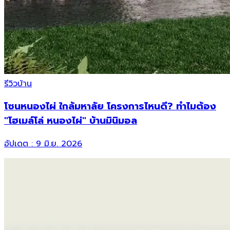
รีวิวบ้าน
โซนหนองไผ่ ใกล้มหาลัย โครงการไหนดี? ทำไมต้อง
"โฮเมล์โล่ หนองไผ่" บ้านมินิมอล
อัปเดต :
9 มิ.ย. 2026