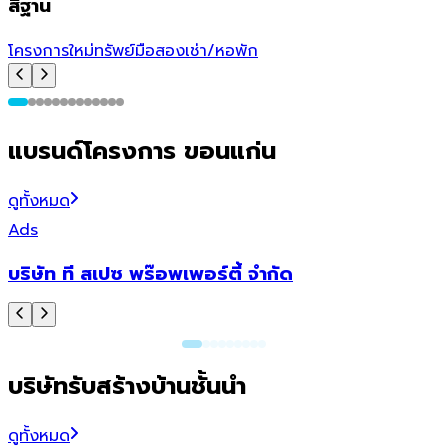
สีฐาน
โครงการใหม่
ทรัพย์มือสอง
เช่า/หอพัก
โ
แบรนด์โครงการ ขอนแก่น
ดูทั้งหมด
Ads
บริษัท ที สเปซ พร๊อพเพอร์ตี้ จำกัด
บริษัทรับสร้างบ้านชั้นนำ
ดูทั้งหมด