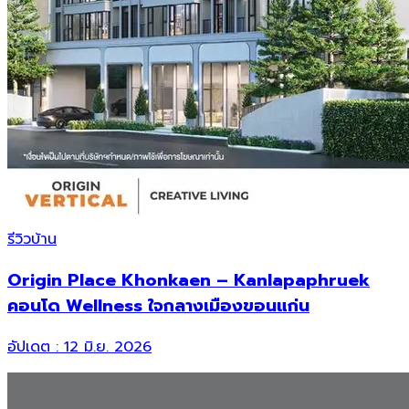
รีวิวบ้าน
Origin Place Khonkaen – Kanlapaphruek
คอนโด Wellness ใจกลางเมืองขอนแก่น
อัปเดต :
12 มิ.ย. 2026