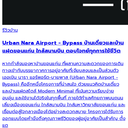
รีวิวบ้าน
Urban Nara Airport - Bypass บ้านเดี่ยวและบ้าน
แฝดขอนแก่น ใกล้สนามบิน ตอบโจทย์ทุกการใช้ชีวิต
หากกำลังมองหาบ้านขอนแก่น ที่ผสานความสะดวกของการเดิน
ทางเข้ากับบรรยากาศการอยู่อาศัยที่เงียบสงบและเป็นส่วนตัว
เออเบิน นารา แอร์พอร์ต-บายพาส (Urban Nara Airport -
Bypass) คืออีกหนึ่งโครงการที่น่าสนใจ ด้วยแนวคิดบ้านเดี่ยว
และบ้านแฝดสไตล์ Modern Minimal ที่เน้นความเรียบง่าย
อบอุ่น และใช้งานได้จริงในทุกพื้นที่ ภายใต้ทำเลศักยภาพบนถนน
เลี่ยงเมืองขอนแก่น ใกล้สนามบิน ใกล้มหาวิทยาลัยขอนแก่น และ
เชื่อมต่อสู่ใจกลางเมืองได้อย่างสะดวกสบาย โครงการได้รับการ
ออกแบบโดยคำนึงถึงคุณภาพชีวิตของผู้อยู่อาศัยเป็นสำคัญ ตั้ง
แต