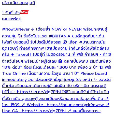
บริทาเนีย อุดรดุษฎี
บ
1 วันที่แล้ว
1
เผยแพร่อยู่
เ
#NowOrNever
✈️ เตือนย้ำ NOW or NEVER พร้อมทะยานสู่

ล
ความคุ้ม 🚀 รีบจัดโปรแรง!
#BRITANIA
ขนดีลสุดคุ้มมาเต็ม
ด
ไฟลท์ บินตอนนี้ รับโปรดีไม่ต้องรอ! 🎁 เลือก
#บ้านบริทาเนีย
อุดรดุษฎี
ทำเลศักยภาพ เข้าเมืองง่าย ใกล้แหล่งไลฟ์สไตล์ครบ
ครัน ✈️ Takeoff ไปอยู่ที่ ไม่ต้องรอนาน 💰 ฟรี! ค่าโอนฯ + ค่าใช้
h
h
จ่ายวันโอนฯ พร้อมเข้าอยู่ได้เลย 🏦 ดอกเบี้ยพิเศษ เริ่มต้นเพียง
1.8% ต่อปี* ผ่อนเริ่มต้นเดือนละ 1,800 บาท เพียง 2 ปี* 📶 ฟรี!
เ
True Online เน็ตบ้านความเร็วสูง นาน 1 ปี* Please board
immediately อย่าปล่อยให้สิทธิ์สุดคุ้มหลุดไปต่อหน้า ✨ จองวัน
นี้ แล้วเตรียมออกเดินทางสู่บ้านในฝัน กับ บริทาเนีย อุดรดุษฎี
ได้ที่ 👉 https://lin.ee/dg7EfbJ ใช้ชีวิตแบบที่รักได้ดีกว่าเดิม
ที่บริทาเนีย อุดรดุษฎี ลงทะเบียนหรือสอบถามข้อมูลเพิ่มเติม 📍
โทร. 1509 📍 Website : https://briurl.com/yck9ewcw 📍
Line OA : https://lin.ee/dg7EfbJ 📍 แผนที่โครงการ :