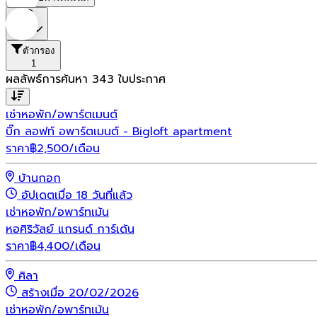
ราคา
ตัวกรอง
1
ผลลัพธ์การค้นหา
343
ใบประกาศ
เช่า
หอพัก/อพาร์ตเมนต์
บิ๊ก ลอฟท์ อพาร์ตเมนต์ - Bigloft apartment
ราคา
฿
2,500
/เดือน
บ้านกอก
อัปเดตเมื่อ 18 วันที่แล้ว
เช่า
หอพัก/อพาร์ทเม้น
หอศิริวัลย์ แกรนด์ การ์เด้น
ราคา
฿
4,400
/เดือน
ศิลา
สร้างเมื่อ 20/02/2026
เช่า
หอพัก/อพาร์ทเม้น