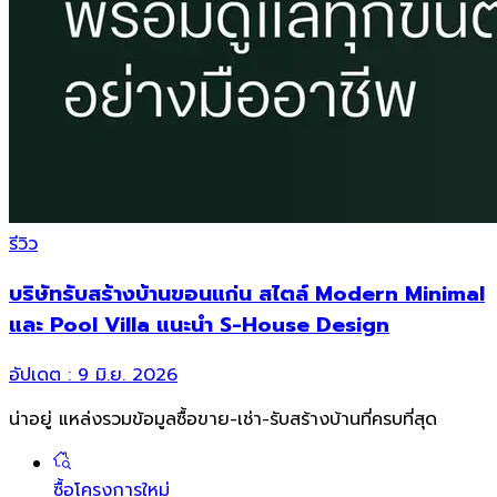
รีวิว
บริษัทรับสร้างบ้านขอนแก่น สไตล์ Modern Minimal
และ Pool Villa แนะนำ S-House Design
อัปเดต :
9 มิ.ย. 2026
น่าอยู่ แหล่งรวมข้อมูล
ซื้อขาย-เช่า-รับสร้างบ้านที่ครบที่สุด
ซื้อโครงการใหม่