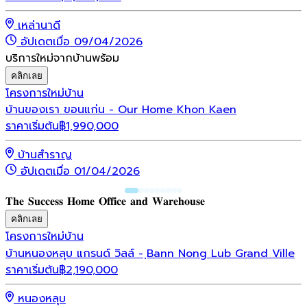
เหล่านาดี
อัปเดตเมื่อ 09/04/2026
บริการใหม่จากบ้านพร้อม
คลิกเลย
โครงการใหม่
บ้าน
บ้านของเรา ขอนแก่น - Our Home Khon Kaen
ราคาเริ่มต้น
฿
1,990,000
บ้านสำราญ
อัปเดตเมื่อ 01/04/2026
𝐓𝐡𝐞 𝐒𝐮𝐜𝐜𝐞𝐬𝐬 𝐇𝐨𝐦𝐞 𝐎𝐟𝐟𝐢𝐜𝐞 𝐚𝐧𝐝 𝐖𝐚𝐫𝐞𝐡𝐨𝐮𝐬𝐞
คลิกเลย
โครงการใหม่
บ้าน
บ้านหนองหลุบ แกรนด์ วิลล์ - ฺBann Nong Lub Grand Ville
ราคาเริ่มต้น
฿
2,190,000
หนองหลุบ