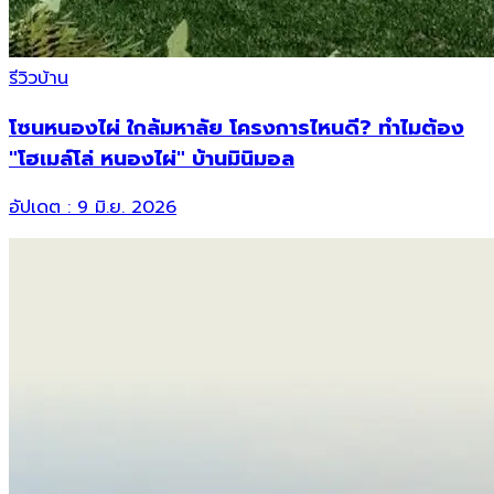
รีวิวบ้าน
โซนหนองไผ่ ใกล้มหาลัย โครงการไหนดี? ทำไมต้อง
"โฮเมล์โล่ หนองไผ่" บ้านมินิมอล
อัปเดต :
9 มิ.ย. 2026