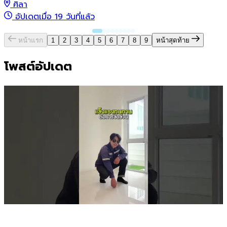
ศิลา
อัปเดตเมื่อ 19 วันที่แล้ว
หน้าแรก
1
2
3
4
5
6
7
8
9
หน้าสุดท้าย
โพสต์อัปเดต
ฉัตรเพชร บายพาส - แอร์พอร์ต
1 นาทีที่แล้ว
3
เผยแพร่อยู่
เ
ฉัตรเพชร เลือกใช้วัสดุคุณภาพ✨ จากแบรนด์ชั้นนำ กับ
#บ้าน

ใหญ่
𝟐𝟑𝟓 ตร.ม.
ล
โ
1
ห