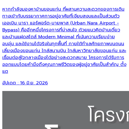
หากกำลังมองหาบ้านขอนแก่น ที่ผสานความสะดวกของการเดิน
ทางเข้ากับบรรยากาศการอยู่อาศัยที่เงียบสงบและเป็นส่วนตัว
เออเบิน นารา แอร์พอร์ต-บายพาส (Urban Nara Airport -
Bypass) คืออีกหนึ่งโครงการที่น่าสนใจ ด้วยแนวคิดบ้านเดี่ยว
และบ้านแฝดสไตล์ Modern Minimal ที่เน้นความเรียบง่าย
อบอุ่น และใช้งานได้จริงในทุกพื้นที่ ภายใต้ทำเลศักยภาพบนถนน
เลี่ยงเมืองขอนแก่น ใกล้สนามบิน ใกล้มหาวิทยาลัยขอนแก่น และ
เชื่อมต่อสู่ใจกลางเมืองได้อย่างสะดวกสบาย โครงการได้รับการ
ออกแบบโดยคำนึงถึงคุณภาพชีวิตของผู้อยู่อาศัยเป็นสำคัญ ตั้ง
แต
อัปเดต :
16 มิ.ย. 2026