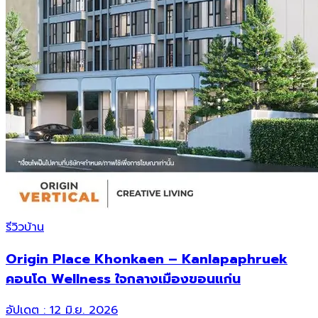
รีวิวบ้าน
Origin Place Khonkaen – Kanlapaphruek
คอนโด Wellness ใจกลางเมืองขอนแก่น
อัปเดต :
12 มิ.ย. 2026