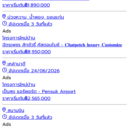
ราคาเริ่มต้น
฿
1,890,000
ม่วงหวาน, น้ำพอง, ขอนแก่น
อัปเดตเมื่อ 3 วันที่แล้ว
Ads
โครงการใหม่
บ้าน
ฉัตรเพชร ลักชัวรี่ คัสตอมไมซ์ - 𝐂𝐡𝐚𝐭𝐩𝐞𝐭𝐜𝐡 𝐥𝐮𝐱𝐮𝐫𝐲 𝐂𝐮𝐬𝐭𝐨𝐦𝐢𝐳𝐞
ราคาเริ่มต้น
฿
8,950,000
เหล่านาดี
อัปเดตเมื่อ 24/06/2026
Ads
โครงการใหม่
บ้าน
เป็นสุข แอร์พอร์ต - Pensuk Airport
ราคาเริ่มต้น
฿
2,565,000
สนามบิน
อัปเดตเมื่อ 3 วันที่แล้ว
Ads