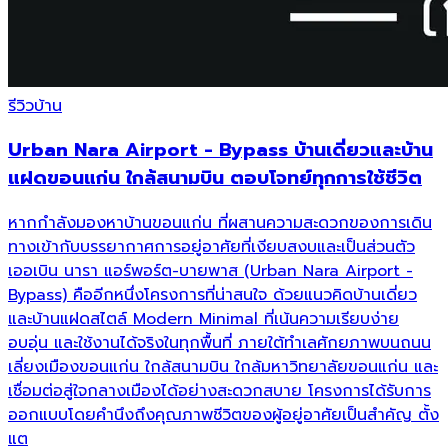
รีวิวบ้าน
Urban Nara Airport - Bypass บ้านเดี่ยวและบ้าน
แฝดขอนแก่น ใกล้สนามบิน ตอบโจทย์ทุกการใช้ชีวิต
หากกำลังมองหาบ้านขอนแก่น ที่ผสานความสะดวกของการเดิน
ทางเข้ากับบรรยากาศการอยู่อาศัยที่เงียบสงบและเป็นส่วนตัว
เออเบิน นารา แอร์พอร์ต-บายพาส (Urban Nara Airport -
Bypass) คืออีกหนึ่งโครงการที่น่าสนใจ ด้วยแนวคิดบ้านเดี่ยว
และบ้านแฝดสไตล์ Modern Minimal ที่เน้นความเรียบง่าย
อบอุ่น และใช้งานได้จริงในทุกพื้นที่ ภายใต้ทำเลศักยภาพบนถนน
เลี่ยงเมืองขอนแก่น ใกล้สนามบิน ใกล้มหาวิทยาลัยขอนแก่น และ
เชื่อมต่อสู่ใจกลางเมืองได้อย่างสะดวกสบาย โครงการได้รับการ
ออกแบบโดยคำนึงถึงคุณภาพชีวิตของผู้อยู่อาศัยเป็นสำคัญ ตั้ง
แต