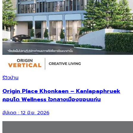
รีวิวบ้าน
Origin Place Khonkaen – Kanlapaphruek
คอนโด Wellness ใจกลางเมืองขอนแก่น
อัปเดต :
12 มิ.ย. 2026