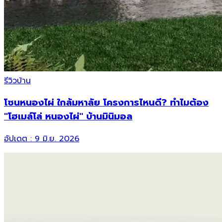
รีวิวบ้าน
โซนหนองไผ่ ใกล้มหาลัย โครงการไหนดี? ทำไมต้อง
"โฮเมล์โล่ หนองไผ่" บ้านมินิมอล
อัปเดต :
9 มิ.ย. 2026