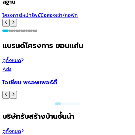
สีฐาน
โครงการใหม่
ทรัพย์มือสอง
เช่า/หอพัก
โ
แบรนด์โครงการ ขอนแก่น
ดูทั้งหมด
Ads
โอเชี่ยน พรอพเพอร์ตี้
บริษัทรับสร้างบ้านชั้นนำ
ดูทั้งหมด