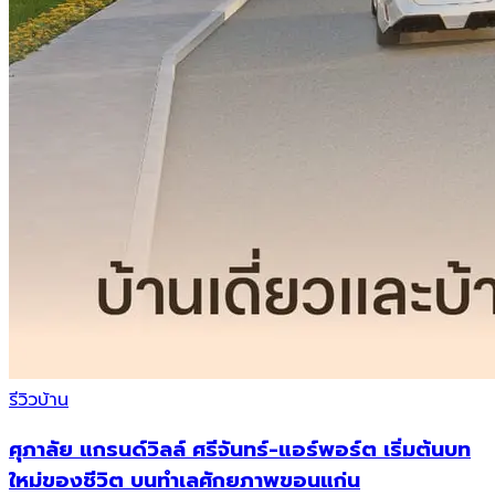
รีวิวบ้าน
ศุภาลัย แกรนด์วิลล์ ศรีจันทร์-แอร์พอร์ต เริ่มต้นบท
ใหม่ของชีวิต บนทำเลศักยภาพขอนแก่น