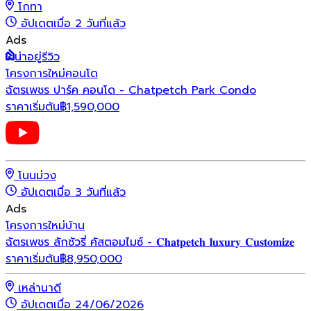
โกทา
อัปเดตเมื่อ 2 วันที่แล้ว
Ads
น่าอยู่รีวิว
โครงการใหม่
คอนโด
ฉัตรเพชร ปาร์ค คอนโด - Chatpetch Park Condo
ราคาเริ่มต้น
฿
1,590,000
โนนม่วง
อัปเดตเมื่อ 3 วันที่แล้ว
Ads
โครงการใหม่
บ้าน
ฉัตรเพชร ลักชัวรี่ คัสตอมไมซ์ - 𝐂𝐡𝐚𝐭𝐩𝐞𝐭𝐜𝐡 𝐥𝐮𝐱𝐮𝐫𝐲 𝐂𝐮𝐬𝐭𝐨𝐦𝐢𝐳𝐞
ราคาเริ่มต้น
฿
8,950,000
เหล่านาดี
อัปเดตเมื่อ 24/06/2026