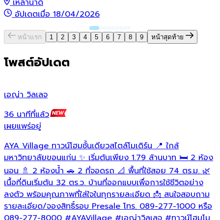
เหล่านาดี
อัปเดตเมื่อ 18/04/2026
หน้าแรก
1
2
3
4
5
6
7
8
9
หน้าสุดท้าย
โพสต์อัปเดต
เอญ่า วิลเลจ
ฉ
36 นาทีที่แล้ว
2
เผยแพร่อยู่
เ
AYA Village ทาวน์โฮมชั้นเดียวสไตล์โมเดิร์น 📍 ใกล้
ไ
มหาวิทยาลัยขอนแก่น ✨ เริ่มต้นเพียง 1.79 ล้านบาท 🛏️ 2 ห้อง
เ
นอน 🚿 2 ห้องน้ำ 🚗 2 ที่จอดรถ 📐 พื้นที่ใช้สอย 74 ตร.ม. 🌿
ท
เนื้อที่ดินเริ่มต้น 32 ตร.ว. บ้านที่ออกแบบเพื่อการใช้ชีวิตอย่าง
ลงตัว พร้อมคุณภาพที่ใส่ใจในทุกรายละเอียด 📩 สนใจสอบถาม
รายละเอียด/จองสิทธิ์รอบ Presale โทร. 089-277-1000 หรือ
089-277-8000
#AYAVillage
#เอญ่าวิลเลจ
#ทาวน์โฮมโม