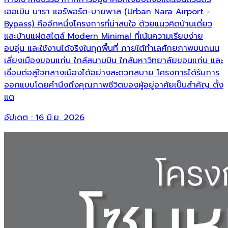
เออเบิน นารา แอร์พอร์ต-บายพาส (Urban Nara Airport -
Bypass) คืออีกหนึ่งโครงการที่น่าสนใจ ด้วยแนวคิดบ้านเดี่ยว
และบ้านแฝดสไตล์ Modern Minimal ที่เน้นความเรียบง่าย
อบอุ่น และใช้งานได้จริงในทุกพื้นที่ ภายใต้ทำเลศักยภาพบนถนน
เลี่ยงเมืองขอนแก่น ใกล้สนามบิน ใกล้มหาวิทยาลัยขอนแก่น และ
เชื่อมต่อสู่ใจกลางเมืองได้อย่างสะดวกสบาย โครงการได้รับการ
ออกแบบโดยคำนึงถึงคุณภาพชีวิตของผู้อยู่อาศัยเป็นสำคัญ ตั้ง
แต
อัปเดต :
16 มิ.ย. 2026