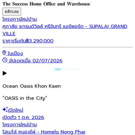
𝐓𝐡𝐞 𝐒𝐮𝐜𝐜𝐞𝐬𝐬 𝐇𝐨𝐦𝐞 𝐎𝐟𝐟𝐢𝐜𝐞 𝐚𝐧𝐝 𝐖𝐚𝐫𝐞𝐡𝐨𝐮𝐬𝐞
คลิกเลย
โครงการใหม่
บ้าน
ศุภาลัย แกรนด์วิลล์ ศรีจันทร์ แอร์พอร์ต - SUPALAI GRAND
VILLE
ราคาเริ่มต้น
฿
3,290,000
ในเมือง
อัปเดตเมื่อ 02/07/2026
Ocean Oasis Khon Kaen
“OASIS in the City”
เปิดใหม่
เปิดตัว 1 ต.ค. 2026
โครงการใหม่
บ้าน
โฮเมโล่ หนองไผ่ - Homelo Nong Phai