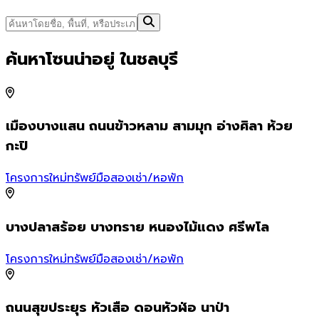
ค้นหาโซนน่าอยู่ ในชลบุรี
เมืองบางแสน ถนนข้าวหลาม สามมุก อ่างศิลา ห้วย
กะปิ
โ
โครงการใหม่
ทรัพย์มือสอง
เช่า/หอพัก
บางปลาสร้อย บางทราย หนองไม้แดง ศรีพโล
โ
โครงการใหม่
ทรัพย์มือสอง
เช่า/หอพัก
ถนนสุขประยุร หัวเสือ ดอนหัวฬ่อ นาป่า