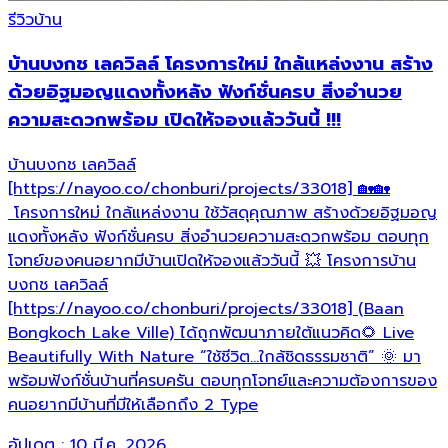
รีวิวบ้าน
บ้านบงกช เลควิลล์ โครงการใหม่ ใกล้แหล่งงาน สร้าง
ด้วยอิฐมอญแดงทั้งหลัง ฟังก์ชั่นครบ สิ่งอำนวย
ความสะดวกพร้อม เปิดให้จองแล้ววันนี้ !!!
บ้านบงกช เลควิลล์
[https://nayoo.co/chonburi/projects/33018] 🏡🏡
โครงการใหม่ ใกล้แหล่งงาน ใช้วัสดุคุณภาพ สร้างด้วยอิฐมอญ
แดงทั้งหลัง ฟังก์ชั่นครบ สิ่งอำนวยความสะดวกพร้อม ตอบทุก
โจทย์ของคนอยากมีบ้านเปิดให้จองแล้ววันนี้ 💥 โครงการบ้าน
บงกช เลควิลล์
[https://nayoo.co/chonburi/projects/33018] (Baan
Bongkoch Lake Ville) ได้ถูกพัฒนาภายใต้แนวคิด🌻 Live
Beautifully With Nature “ใช้ชีวิต…ใกล้ชิดธรรมชาติ” 🌞 มา
พร้อมฟังก์ชั่นบ้านที่ครบครัน ตอบทุกโจทย์และความต้องการของ
คนอยากมีบ้านที่มีให้เลือกถึง 2 Type
อัปเดต :
10 มี.ค. 2026