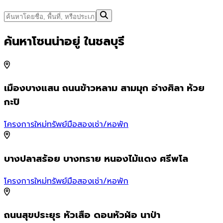
ค้นหาโซนน่าอยู่ ในชลบุรี
เมืองบางแสน ถนนข้าวหลาม สามมุก อ่างศิลา ห้วย
กะปิ
โ
โครงการใหม่
ทรัพย์มือสอง
เช่า/หอพัก
บางปลาสร้อย บางทราย หนองไม้แดง ศรีพโล
โ
โครงการใหม่
ทรัพย์มือสอง
เช่า/หอพัก
ถนนสุขประยุร หัวเสือ ดอนหัวฬ่อ นาป่า