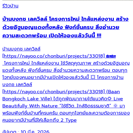
รีวิวบ้าน
บ้านบงกช เลควิลล์ โครงการใหม่ ใกล้แหล่งงาน สร้าง
ด้วยอิฐมอญแดงทั้งหลัง ฟังก์ชั่นครบ สิ่งอำนวย
ความสะดวกพร้อม เปิดให้จองแล้ววันนี้ !!!
บ้านบงกช เลควิลล์
[https://nayoo.co/chonburi/projects/33018] 🏡🏡
โครงการใหม่ ใกล้แหล่งงาน ใช้วัสดุคุณภาพ สร้างด้วยอิฐมอญ
แดงทั้งหลัง ฟังก์ชั่นครบ สิ่งอำนวยความสะดวกพร้อม ตอบทุก
โจทย์ของคนอยากมีบ้านเปิดให้จองแล้ววันนี้ 💥 โครงการบ้าน
บงกช เลควิลล์
[https://nayoo.co/chonburi/projects/33018] (Baan
Bongkoch Lake Ville) ได้ถูกพัฒนาภายใต้แนวคิด🌻 Live
Beautifully With Nature “ใช้ชีวิต…ใกล้ชิดธรรมชาติ” 🌞 มา
พร้อมฟังก์ชั่นบ้านที่ครบครัน ตอบทุกโจทย์และความต้องการของ
คนอยากมีบ้านที่มีให้เลือกถึง 2 Type
อัปเดต :
10 มี.ค. 2026