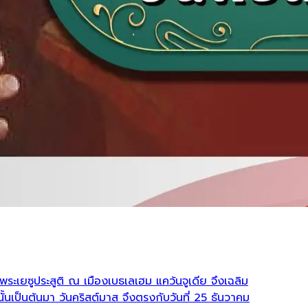
ว่าพระเยซูประสูติ ณ เมืองเบธเลเฮม แคว้นจูเดีย จึงเฉลิม
ั้นเป็นต้นมา วันคริสต์มาส จึงตรงกับวันที่ 25 ธันวาคม