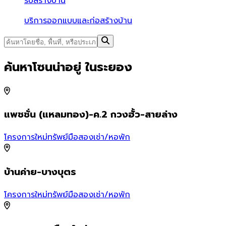
รับสร้างบ้าน
บริการออกแบบและก่อสร้างบ้าน
ค้นหาโซนน่าอยู่ ในระยอง
แพชชั่น (แหลมทอง)-ค.2 กวงฮั้ว-สายล่าง
โครงการใหม่
ทรัพย์มือสอง
เช่า/หอพัก
โ
บ้านค่าย-บางบุตร
โครงการใหม่
ทรัพย์มือสอง
เช่า/หอพัก
โ