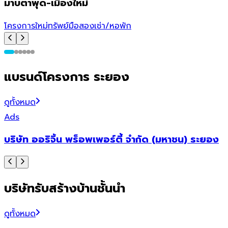
มาบตาพุด-เมืองใหม่
โครงการใหม่
ทรัพย์มือสอง
เช่า/หอพัก
โ
แบรนด์โครงการ ระยอง
ดูทั้งหมด
Ads
บริษัท ออริจิ้น พร็อพเพอร์ตี้ จำกัด (มหาชน) ระยอง
บริษัทรับสร้างบ้านชั้นนำ
ดูทั้งหมด