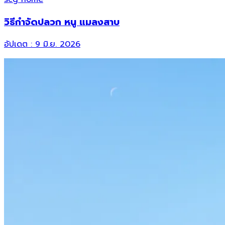
วิธีกำจัดปลวก หนู แมลงสาบ
อัปเดต :
9 มิ.ย. 2026