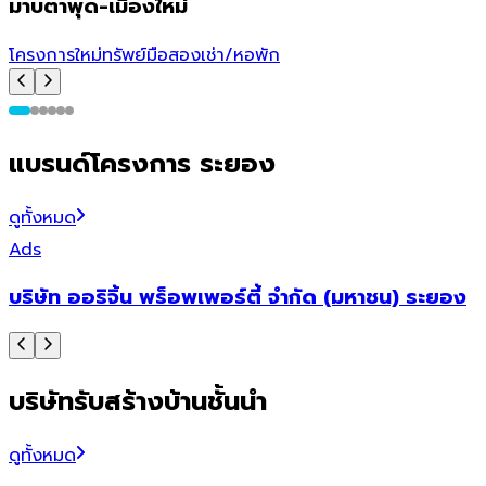
มาบตาพุด-เมืองใหม่
โครงการใหม่
ทรัพย์มือสอง
เช่า/หอพัก
โ
แบรนด์โครงการ ระยอง
ดูทั้งหมด
Ads
บริษัท ออริจิ้น พร็อพเพอร์ตี้ จำกัด (มหาชน) ระยอง
บริษัทรับสร้างบ้านชั้นนำ
ดูทั้งหมด