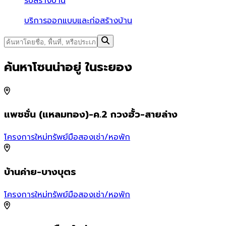
รับสร้างบ้าน
บริการออกแบบและก่อสร้างบ้าน
ค้นหาโซนน่าอยู่ ในระยอง
แพชชั่น (แหลมทอง)-ค.2 กวงฮั้ว-สายล่าง
โครงการใหม่
ทรัพย์มือสอง
เช่า/หอพัก
โ
บ้านค่าย-บางบุตร
โครงการใหม่
ทรัพย์มือสอง
เช่า/หอพัก
โ